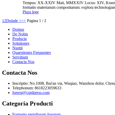
Tempus: XX-XXIV Maii, MMXXIV Locus: XIV, Krasnopres
formatio materiarum compositarum: explora technologiam r
Plura lege
1
2
Deinde >
>>
Pagina 1 / 2
Domus
De Nobis
Producta
Solutiones
Nuntii
Quaestiones Frequentes
Servitium
Contacta Nos
Contacta Nos
Inscriptio: No.1008, Bai'an via, Wuqiao, Wanzhou dolor, Chon
Telephonum: 8618223059633
forrest@cqjdpress.com
Categoria Producti
Formatio metallorum fusorum