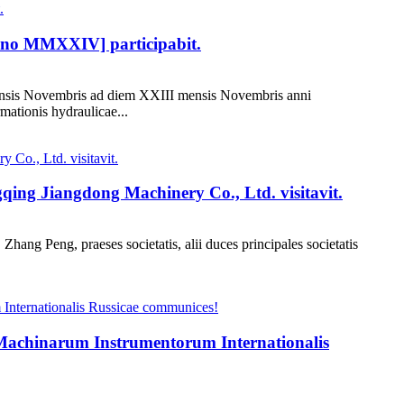
nno MMXXIV] participabit.
nsis Novembris ad diem XXIII mensis Novembris anni
mationis hydraulicae...
qing Jiangdong Machinery Co., Ltd. visitavit.
ang Peng, praeses societatis, alii duces principales societatis
 Machinarum Instrumentorum Internationalis