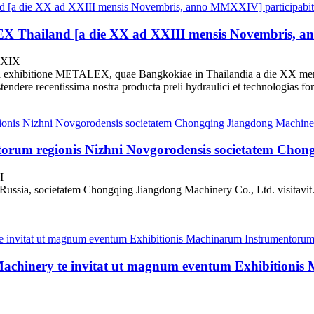
 Thailand [a die XX ad XXIII mensis Novembris, a
MMXIX
a exhibitione METALEX, quae Bangkokiae in Thailandia a die XX me
dere recentissima nostra producta preli hydraulici et technologias for
atorum regionis Nizhni Novgorodensis societatem Chong
I
ssia, societatem Chongqing Jiangdong Machinery Co., Ltd. visitavit. Zh
Machinery te invitat ut magnum eventum Exhibitionis