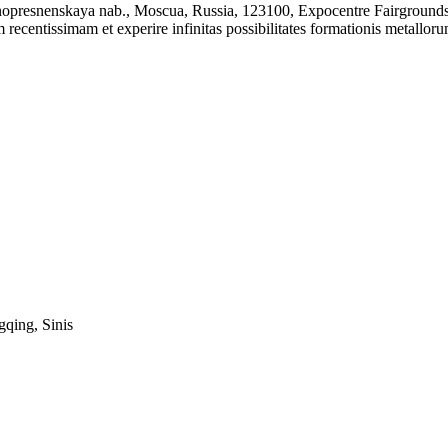
nenskaya nab., Moscua, Russia, 123100, Expocentre Fairgrounds Pr
ecentissimam et experire infinitas possibilitates formationis metallor
gqing, Sinis