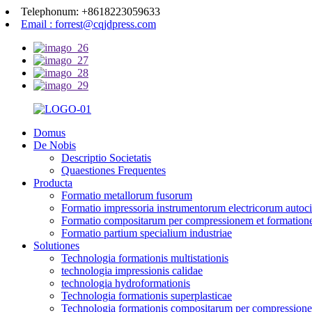
Telephonum: +8618223059633
Email : forrest@cqjdpress.com
Domus
De Nobis
Descriptio Societatis
Quaestiones Frequentes
Producta
Formatio metallorum fusorum
Formatio impressoria instrumentorum electricorum autoc
Formatio compositarum per compressionem et formatio
Formatio partium specialium industriae
Solutiones
Technologia formationis multistationis
technologia impressionis calidae
technologia hydroformationis
Technologia formationis superplasticae
Technologia formationis compositarum per compression