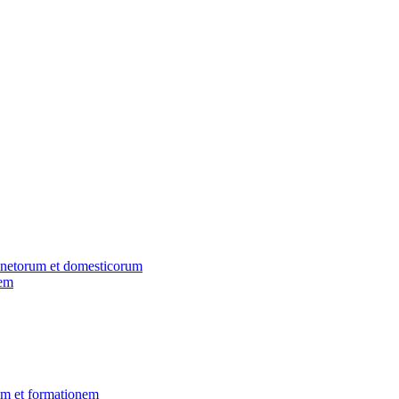
inetorum et domesticorum
nem
em et formationem