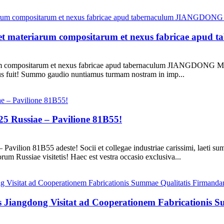
cae et materiarum compositarum et nexus fabricae 
iarum compositarum et nexus fabricae apud tabernaculum JIANGDONG
uit! Summo gaudio nuntiamus turmam nostram in imp...
ssiae – Pavilione 81B55!
81B55 adeste! Socii et collegae industriae carissimi, laeti sumu
m Russiae visitetis! Haec est vestra occasio exclusiva...
 Jiangdong Visitat ad Cooperationem Fabricationis 