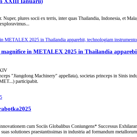
 XXIII Ianuarii)
Nuper, plures socii ex terris, inter quas Thailandia, Indonesia, et Mal
 exploravimus...
 magnifice in METALEX 2025 in Thailandia apparebi
MXIV
ceps "Jiangdong Machinery" appellata), societas princeps in Sinis ind
ET...) participabit.
brabotka2025
*Innovationem cum Sociis Globalibus Coniungens* Successus Exhilara
utiones praestantissimas in industria ad formandum metallorum et