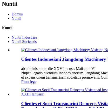
Nuntii
Domus
Nuntii
Nuntii
Nuntii Industriae
Nuntii Societatis
Clientes Indonesiani Jiangdong Machinery
ab administratore die XXVI mensis Maii anni VI
Nuper, legatio clientium Indonesianorum Jiangdong Machin
et expansionem transmarinam societatis promovens. Comita
Plura lege
Clientes et Socii Transmarini Deinceps Vi