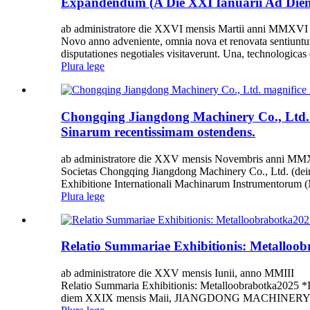
Expandendum (A Die XXI Ianuarii Ad Diem
ab administratore die XXVI mensis Martii anni MMXVI
Novo anno adveniente, omnia nova et renovata sentiuntur. 
disputationes negotiales visitaverunt. Una, technologicas
Plura lege
Chongqing Jiangdong Machinery Co., Ltd.
Sinarum recentissimam ostendens.
ab administratore die XXV mensis Novembris anni M
Societas Chongqing Jiangdong Machinery Co., Ltd. (dein
Exhibitione Internationali Machinarum Instrumentorum (M
Plura lege
Relatio Summariae Exhibitionis: Metalloo
ab administratore die XXV mensis Iunii, anno MMIII
Relatio Summaria Exhibitionis: Metalloobrabotka2025 
diem XXIX mensis Maii, JIANGDONG MACHINERY suas sol