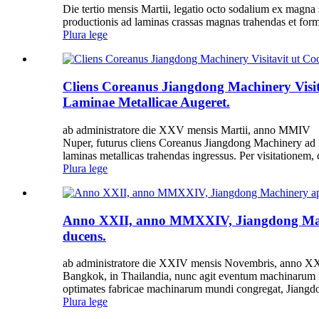
Die tertio mensis Martii, legatio octo sodalium ex magna
productionis ad laminas crassas magnas trahendas et forma
Plura lege
Cliens Coreanus Jiangdong Machinery Visit
Laminae Metallicae Augeret.
ab administratore die XXV mensis Martii, anno MMIV
Nuper, futurus cliens Coreanus Jiangdong Machinery ad in
laminas metallicas trahendas ingressus. Per visitationem, 
Plura lege
Anno XXII, anno MMXXIV, Jiangdong Mach
ducens.
ab administratore die XXIV mensis Novembris, anno X
Bangkok, in Thailandia, nunc agit eventum machinarum i
optimates fabricae machinarum mundi congregat, Jiangdo
Plura lege