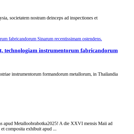
aysia, societatem nostram deinceps ad inspectiones et
t, technologiam instrumentorum fabricandorum
ustriae instrumentorum formandorum metallorum, in Thailandia
ns apud Metalloobrabotka2025! A die XXVI mensis Maii ad
 composita exhibuit apud ...