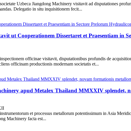
 societate Uzbeca Jiangdong Machinery visitavit ad disputationes profun
ndas. Delegatio in situ inquisitionem fecit...
avit ut Cooperationem Dissertaret et Praesentiam in S
spectionem officinae visitavit, disputationibus profundis de acquisiti
cliens officinam productionis modernam societatis et...
inery apud Metalex Thailand MMXXIV splendet, no
XII
nstrumentorum et processus metallorum potentissimum in Asia Meridiona
ng Machinery facta est...