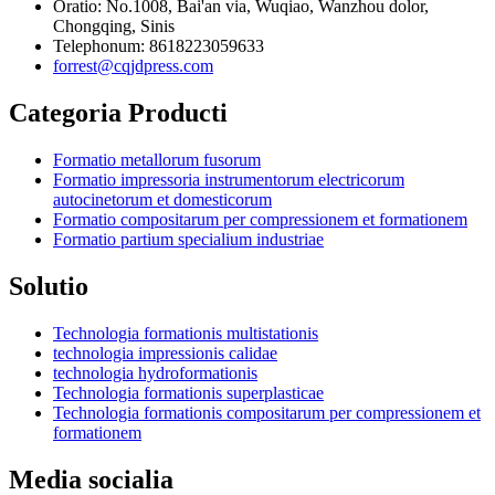
Oratio: No.1008, Bai'an via, Wuqiao, Wanzhou dolor,
Chongqing, Sinis
Telephonum: 8618223059633
forrest@cqjdpress.com
Categoria Producti
Formatio metallorum fusorum
Formatio impressoria instrumentorum electricorum
autocinetorum et domesticorum
Formatio compositarum per compressionem et formationem
Formatio partium specialium industriae
Solutio
Technologia formationis multistationis
technologia impressionis calidae
technologia hydroformationis
Technologia formationis superplasticae
Technologia formationis compositarum per compressionem et
formationem
Media socialia