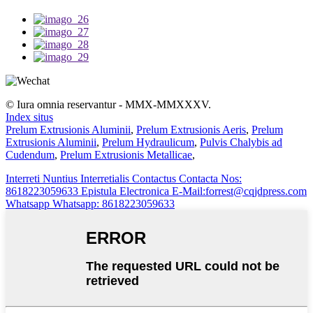
© Iura omnia reservantur - MMX-MMXXXV.
Index situs
Prelum Extrusionis Aluminii
,
Prelum Extrusionis Aeris
,
Prelum
Extrusionis Aluminii
,
Prelum Hydraulicum
,
Pulvis Chalybis ad
Cudendum
,
Prelum Extrusionis Metallicae
,
Interreti
Nuntius Interretialis
Contactus
Contacta Nos:
8618223059633
Epistula Electronica
E-Mail:forrest@cqjdpress.com
Whatsapp
Whatsapp: 8618223059633