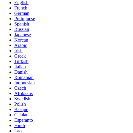
English
French
German
Portuguese
Spanish
Russian
Japanese
Korean
Arabic
Irish
Greek
Turkish
Italian
Danish
Romanian
Indonesian
Czech
Afrikaans
Swedish
Polish
Basque
Catalan
Esperanto
Hindi
Lao