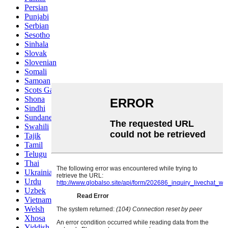
Persian
Punjabi
Serbian
Sesotho
Sinhala
Slovak
Slovenian
Somali
Samoan
Scots Gaelic
Shona
Sindhi
Sundanese
Swahili
Tajik
Tamil
Telugu
Thai
Ukrainian
Urdu
Uzbek
Vietnamese
Welsh
Xhosa
Yiddish