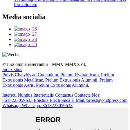
formationem
Media socialia
© Iura omnia reservantur - MMX-MMXXVI.
Index situs
Pulvis Chalybis ad Cudendum
,
Prelum Hydraulicum
,
Prelum
Extrusionis Metallicae
,
Prelum Extrusionis Aluminii
,
Prelum
Extrusionis Aeris
,
Prelum Extrusionis Aluminii
,
Interreti
Nuntius Interretialis
Contactus
Contacta Nos:
8618223059633
Epistula Electronica
E-Mail:forrest@cqjdpress.com
Whatsapp
Whatsapp: 8618223059633