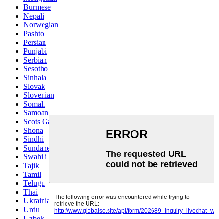
Burmese
Nepali
Norwegian
Pashto
Persian
Punjabi
Serbian
Sesotho
Sinhala
Slovak
Slovenian
Somali
Samoan
Scots Gaelic
Shona
Sindhi
Sundanese
Swahili
Tajik
Tamil
Telugu
Thai
Ukrainian
Urdu
Uzbek