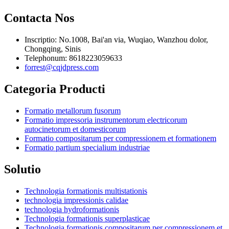
Contacta Nos
Inscriptio: No.1008, Bai'an via, Wuqiao, Wanzhou dolor,
Chongqing, Sinis
Telephonum: 8618223059633
forrest@cqjdpress.com
Categoria Producti
Formatio metallorum fusorum
Formatio impressoria instrumentorum electricorum
autocinetorum et domesticorum
Formatio compositarum per compressionem et formationem
Formatio partium specialium industriae
Solutio
Technologia formationis multistationis
technologia impressionis calidae
technologia hydroformationis
Technologia formationis superplasticae
Technologia formationis compositarum per compressionem et