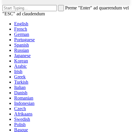
Preme "Enter" ad quaerendum vel
"ESC" ad claudendum
English
French
German
Portuguese
Spanish
Russian
Japanese
Korean
Arabic
Irish
Greek
Turkish
Italian
Danish
Romanian
Indonesian
Czech
Afrikaans
Swedish
Polish
Basque