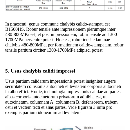
In praesenti, genus commune chalybis calido-stampati est
B1500HS. Robur tensile ante impressionem plerumque inter
480-800MPa est, et post impressionem, robur tensile ad 1300-
1700MPa pervenire potest. Hoc est, robur tensile laminae
chalybis 480-800MPa, per formationem calido-stampatam, robur
tensile partium circiter 1300-1700MPa adipisci potest.
5. Usus chalybis calidi impressi
Usus partium calidarum impressionis potest insigniter augere
securitatem collisionis autocineti et levitatem corporis autocineti
in albo effici. Hodie, technologia impressionis calidae ad partes
albas corporis autocinetorum privatorum adhibita est, ut
autocinetum, columnam A, columnam B, defensorem, trabem
ostii et vectem tecti et alias partes. Vide figuram 3 infra pro
exemplis partium idonearum ad levitatem.