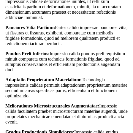
impressionis calidae deformationes inutiles, ut refluxum
elasticitatis partium et deformationem, minuit, ita ut accuratam
dimensionum accuratam praestet et necessitatem refectionis
additiciae imminuat.
Pauciores Vitia Partium:
Partes calido impressae pauciores vitia,
ut fissuras et fissuras, exhibent, comparatae cum methodis
frigidae formationis, quod ad meliorem qualitatem producti et
reductionem iacturae perducit.
Pondus Preli Inferius:
Impressio calida pondus preli requisitum
minuit comparata cum technicis formationis frigidae, quod ad
sumptus conservandos et efficientiam productionis augendam
ducit.
Adaptatio Proprietatum Materialium:
Technologia
impressionis calidae permittit adaptationem proprietatum materiae
secundum areas specificas partis, efficientiam et functionem
optimizando.
Meliorationes Microstructurales Augmentatae:
Impressio
calida facultatem praebet microstructuram materiae augendi, unde
proprietates mechanicae emendatae et diuturnitas producti aucta
evenit.
Gradus Productionis Simpliciores:
Impressio calida gradus