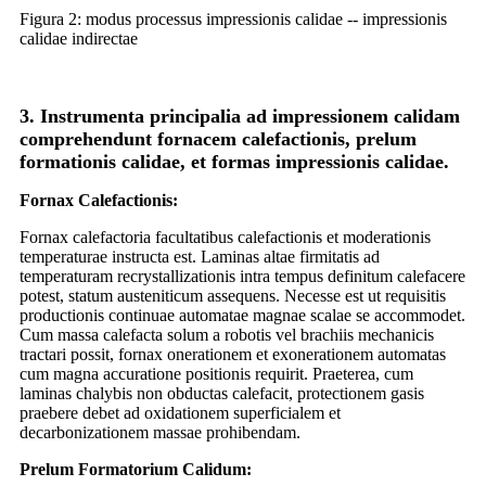
Figura 2: modus processus impressionis calidae -- impressionis
calidae indirectae
3. Instrumenta principalia ad impressionem calidam
comprehendunt fornacem calefactionis, prelum
formationis calidae, et formas impressionis calidae.
Fornax Calefactionis:
Fornax calefactoria facultatibus calefactionis et moderationis
temperaturae instructa est. Laminas altae firmitatis ad
temperaturam recrystallizationis intra tempus definitum calefacere
potest, statum austeniticum assequens. Necesse est ut requisitis
productionis continuae automatae magnae scalae se accommodet.
Cum massa calefacta solum a robotis vel brachiis mechanicis
tractari possit, fornax onerationem et exonerationem automatas
cum magna accuratione positionis requirit. Praeterea, cum
laminas chalybis non obductas calefacit, protectionem gasis
praebere debet ad oxidationem superficialem et
decarbonizationem massae prohibendam.
Prelum Formatorium Calidum: