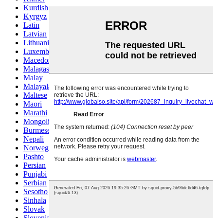
Kurdish
Kyrgyz
Latin
Latvian
Lithuanian
Luxembou..
Macedonian
Malagasy
Malay
Malayalam
Maltese
Maori
Marathi
Mongolian
Burmese
Nepali
Norwegian
Pashto
Persian
Punjabi
Serbian
Sesotho
Sinhala
Slovak
Slovenian