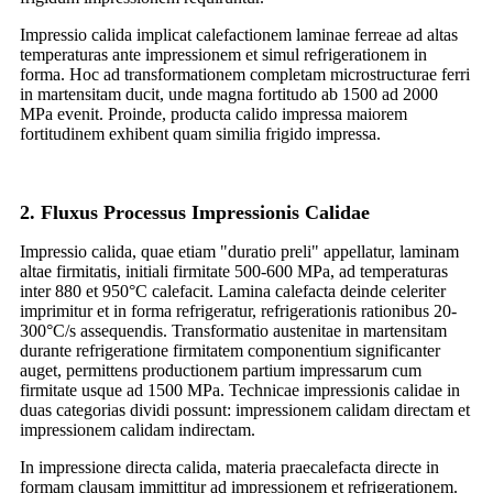
Impressio calida implicat calefactionem laminae ferreae ad altas
temperaturas ante impressionem et simul refrigerationem in
forma. Hoc ad transformationem completam microstructurae ferri
in martensitam ducit, unde magna fortitudo ab 1500 ad 2000
MPa evenit. Proinde, producta calido impressa maiorem
fortitudinem exhibent quam similia frigido impressa.
2. Fluxus Processus Impressionis Calidae
Impressio calida, quae etiam "duratio preli" appellatur, laminam
altae firmitatis, initiali firmitate 500-600 MPa, ad temperaturas
inter 880 et 950°C calefacit. Lamina calefacta deinde celeriter
imprimitur et in forma refrigeratur, refrigerationis rationibus 20-
300°C/s assequendis. Transformatio austenitae in martensitam
durante refrigeratione firmitatem componentium significanter
auget, permittens productionem partium impressarum cum
firmitate usque ad 1500 MPa. Technicae impressionis calidae in
duas categorias dividi possunt: ​​impressionem calidam directam et
impressionem calidam indirectam.
In impressione directa calida, materia praecalefacta directe in
formam clausam immittitur ad impressionem et refrigerationem.