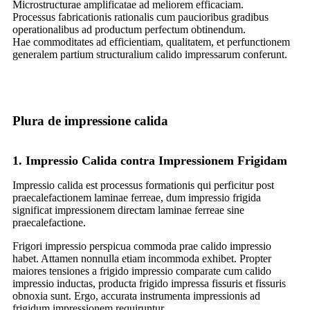
Microstructurae amplificatae ad meliorem efficaciam.
Processus fabricationis rationalis cum paucioribus gradibus
operationalibus ad productum perfectum obtinendum.
Hae commoditates ad efficientiam, qualitatem, et perfunctionem
generalem partium structuralium calido impressarum conferunt.
Plura de impressione calida
1. Impressio Calida contra Impressionem Frigidam
Impressio calida est processus formationis qui perficitur post
praecalefactionem laminae ferreae, dum impressio frigida
significat impressionem directam laminae ferreae sine
praecalefactione.
Frigori impressio perspicua commoda prae calido impressio
habet. Attamen nonnulla etiam incommoda exhibet. Propter
maiores tensiones a frigido impressio comparate cum calido
impressio inductas, producta frigido impressa fissuris et fissuris
obnoxia sunt. Ergo, accurata instrumenta impressionis ad
frigidum impressionem requiruntur.