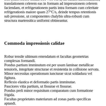
translationem celerem eas in formam ad impressionem celerem
faciendam, et refrigerationem partis intra formam cum celeritate
refrigerationis maiore quam 27°C/s, deinde tempus retentionis
sub pressione, ut componentes chalybis ultra-robusti cum
structura martensitica uniformi obtineantur.
Commoda impressionis calidae
Robur tensile ultimum emendatum et facultas geometrias
complexas formandi.
Pondus partium imminutum est per usum laminae metallicae
tenuioris, integritate structurae et resistentia in collisione servata.
Minor necessitas operationum iuncturae sicut soldadura vel
figitura.
Reflexio elastica et deformatio partis imminutae.
Pauciores vitia partium, ut fissurae et fissurae.
Pondus preli minor requisitum comparatum cum formatione
frigida.
Facultas proprietates materiarum ad zonas partis specificas
aptandi.