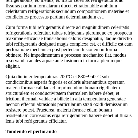
refrigerationis, eo melius, eo maior celeritas refrigerationis ad
fissuras partium formatarum ducet, et rationabile ambitum
celeritatum refrigerationis secundum compositionem materiae et
condiciones processus partium determinandum est.
Cum forma tubi refrigerantis directe ad magnitudinem celeritatis
refrigerationis referatur, tubus refrigerans plerumque ex prospectu
maximae efficaciae translationis caloris designatur, itaque directio
tubi refrigerantis designati magis complexa est, et difficile est eam
perforatione mechanica post perfectam fusionem in forma
obtinere. Ne impedimentum a processu mechanico fiat, modus
reservandi canales aquae ante fusionem in forma plerumque
eligitur.
Quia diu inter temperaturas 200°C et 880~950°C sub
condicionibus asperis frigoris et caloris alternantibus operatur,
materia formae calidae ad imprimendum bonam rigiditatem
structuralem et conductivitatem thermalem habere debet, et
frictioni thermali validae a billete in alta temperatura generatae
necnon effectui abrasionis particularum strati oxidi demissarum
resistere potest. Praeterea, materia formae etiam bonam
resistentiam corrosionis erga refrigerantem habere debet ut fluxus
lenis tubi refrigerantis efficiatur.
Tondendo et perforando