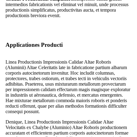
intermedios fabricationis vel eliminat vel minuit, unde processus
productionis simplificatus, productivitas aucta, et tempora
productionis breviora evenit.
Applicationes Producti
Linea Productionis Impressionis Calidae Altae Roboris
(Aluminii) Altae Celeritatis late in fabricatione partium albarum
corporis autocinetorum invenitur. Hoc includit columnas,
protectores, trabes ostiorum, et trabes tecti in vehiculis vectoriis
adhibitas. Praeterea, usus mixturarum metallorum provectarum
per impressionem calidam effectarum magis magisque exploratur
in industriis ut aëronautica, defensio, et mercatus emergentes.
Hae mixturae metallorum commoda maioris roboris et ponderis
reducti offerunt, quae per alias methodos formationis difficulter
consequi possunt.
Denique, Linea Productionis Impressionis Calidae Altae
Velocitatis ex Chalybe (Aluminio) Altae Roboris productionem
accuratam et efficientem partium corporis autocinetorum formae