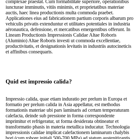
complexae praestat. Cum formabilitate superiore, operationibus
iuncturae imminutis, vitiis minimis, et proprietatibus materiae
auctis, haec linea productionis multa commoda praebet.
Applicationes eius ad fabricationem partium corporis albarum pro
vehiculis privatis extenduntur et utilitates potentiales in industria
aëronautica, defensione, et mercatibus emergentibus offerunt. In
Lineam Productionis Impressionis Calidae Altae Roboris
(Aluminio) Altae Roboris investi ut commoda excellentiae,
productivitatis, et designationis levitatis in industriis autocineticis
et affinibus consequaris.
Quid est impressio calida?
Impressio calida, quae etiam induratio per prelum in Europa et
formatio per prelum calida in Asia appellatur, est methodus
formationis materiae ubi pars laminaris ad certam temperaturam
calefacta, deinde sub pressione in forma correspondente
imprimitur et refrigeratur, ut forma desiderata obtineatur et
transformatio phasis in materia metallica inducatur. Technologia
impressionis calidae implicat calefactionem laminarum chalybis
bori (cum robore initiali 500-700 MPa) ad statum austenitizantis,