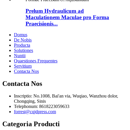
Prelum Hydraulicum ad
Maculationem Maculae pro Forma
Praecisionis...
Domus
De Nobis
Producta
Solutiones
Nuntii
Quaestiones Frequentes
Servitium
Contacta Nos
Contacta Nos
Inscriptio: No.1008, Bai'an via, Wuqiao, Wanzhou dolor,
Chongqing, Sinis
Telephonum: 8618223059633
forrest@cqjdpress.com
Categoria Producti