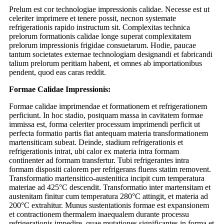
Prelum est cor technologiae impressionis calidae. Necesse est ut
celeriter imprimere et tenere possit, necnon systemate
refrigerationis rapido instructum sit. Complexitas technica
prelorum formationis calidae longe superat complexitatem
prelorum impressionis frigidae consuetarum. Hodie, paucae
tantum societates externae technologiam designandi et fabricandi
talium prelorum peritiam habent, et omnes ab importationibus
pendent, quod eas caras reddit.
Formae Calidae Impressionis:
Formae calidae imprimendae et formationem et refrigerationem
perficiunt. In hoc stadio, postquam massa in cavitatem formae
immissa est, forma celeriter processum imprimendi perficit ut
perfecta formatio partis fiat antequam materia transformationem
martensiticam subeat. Deinde, stadium refrigerationis et
refrigerationis intrat, ubi calor ex materia intra formam
continenter ad formam transfertur. Tubi refrigerantes intra
formam dispositi calorem per refrigerans fluens statim removent.
Transformatio martensitico-austenitica incipit cum temperatura
materiae ad 425°C descendit. Transformatio inter martensitam et
austenitam finitur cum temperatura 280°C attingit, et materia ad
200°C extrahitur. Munus sustentationis formae est expansionem
et contractionem thermalem inaequalem durante processu
refrigerationis impedire, quae mutationes significantes in forma et