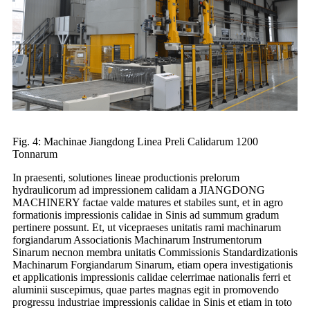
Fig. 4: Machinae Jiangdong Linea Preli Calidarum 1200
Tonnarum
In praesenti, solutiones lineae productionis prelorum
hydraulicorum ad impressionem calidam a JIANGDONG
MACHINERY factae valde matures et stabiles sunt, et in agro
formationis impressionis calidae in Sinis ad summum gradum
pertinere possunt. Et, ut vicepraeses unitatis rami machinarum
forgiandarum Associationis Machinarum Instrumentorum
Sinarum necnon membra unitatis Commissionis Standardizationis
Machinarum Forgiandarum Sinarum, etiam opera investigationis
et applicationis impressionis calidae celerrimae nationalis ferri et
aluminii suscepimus, quae partes magnas egit in promovendo
progressu industriae impressionis calidae in Sinis et etiam in toto