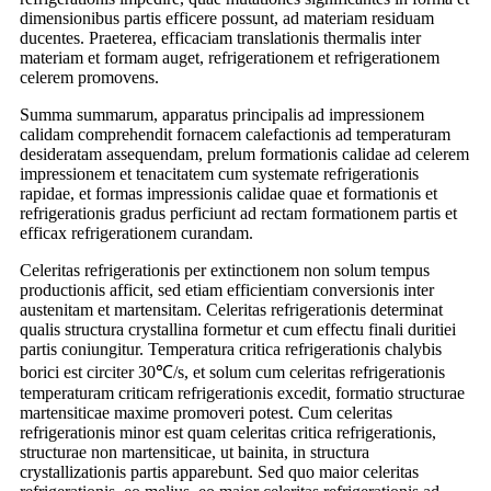
dimensionibus partis efficere possunt, ad materiam residuam
ducentes. Praeterea, efficaciam translationis thermalis inter
materiam et formam auget, refrigerationem et refrigerationem
celerem promovens.
Summa summarum, apparatus principalis ad impressionem
calidam comprehendit fornacem calefactionis ad temperaturam
desideratam assequendam, prelum formationis calidae ad celerem
impressionem et tenacitatem cum systemate refrigerationis
rapidae, et formas impressionis calidae quae et formationis et
refrigerationis gradus perficiunt ad rectam formationem partis et
efficax refrigerationem curandam.
Celeritas refrigerationis per extinctionem non solum tempus
productionis afficit, sed etiam efficientiam conversionis inter
austenitam et martensitam. Celeritas refrigerationis determinat
qualis structura crystallina formetur et cum effectu finali duritiei
partis coniungitur. Temperatura critica refrigerationis chalybis
borici est circiter 30℃/s, et solum cum celeritas refrigerationis
temperaturam criticam refrigerationis excedit, formatio structurae
martensiticae maxime promoveri potest. Cum celeritas
refrigerationis minor est quam celeritas critica refrigerationis,
structurae non martensiticae, ut bainita, in structura
crystallizationis partis apparebunt. Sed quo maior celeritas