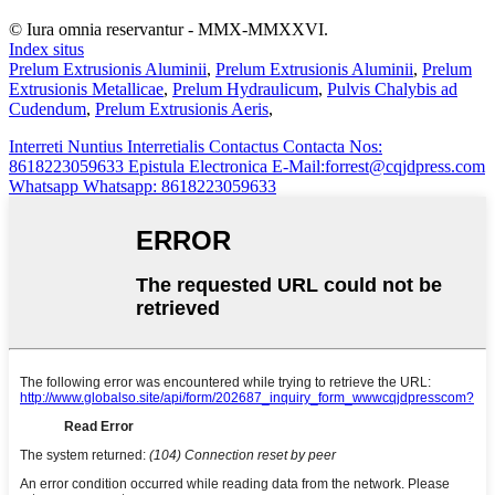
© Iura omnia reservantur - MMX-MMXXVI.
Index situs
Prelum Extrusionis Aluminii
,
Prelum Extrusionis Aluminii
,
Prelum
Extrusionis Metallicae
,
Prelum Hydraulicum
,
Pulvis Chalybis ad
Cudendum
,
Prelum Extrusionis Aeris
,
Interreti
Nuntius Interretialis
Contactus
Contacta Nos:
8618223059633
Epistula Electronica
E-Mail:forrest@cqjdpress.com
Whatsapp
Whatsapp: 8618223059633