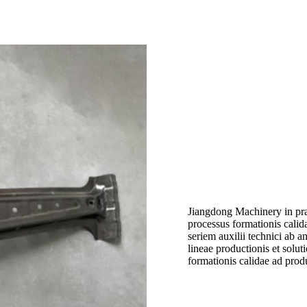
Jiangdong Machinery in pra
processus formationis calida
seriem auxilii technici ab a
lineae productionis et solut
formationis calidae ad pro