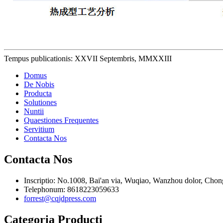
Tempus publicationis: XXVII Septembris, MMXXIII
Domus
De Nobis
Producta
Solutiones
Nuntii
Quaestiones Frequentes
Servitium
Contacta Nos
Contacta Nos
Inscriptio: No.1008, Bai'an via, Wuqiao, Wanzhou dolor, Chon
Telephonum: 8618223059633
forrest@cqjdpress.com
Categoria Producti