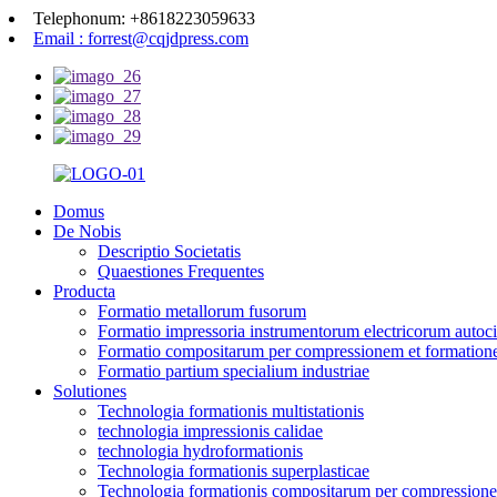
Telephonum: +8618223059633
Email : forrest@cqjdpress.com
Domus
De Nobis
Descriptio Societatis
Quaestiones Frequentes
Producta
Formatio metallorum fusorum
Formatio impressoria instrumentorum electricorum autoc
Formatio compositarum per compressionem et formatio
Formatio partium specialium industriae
Solutiones
Technologia formationis multistationis
technologia impressionis calidae
technologia hydroformationis
Technologia formationis superplasticae
Technologia formationis compositarum per compression