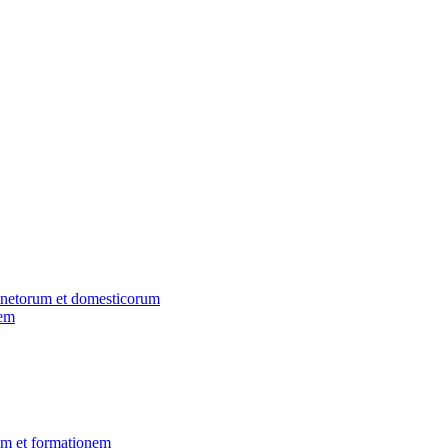
inetorum et domesticorum
nem
em et formationem