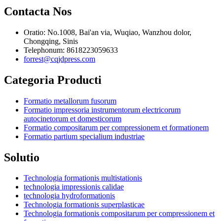
Contacta Nos
Oratio: No.1008, Bai'an via, Wuqiao, Wanzhou dolor,
Chongqing, Sinis
Telephonum: 8618223059633
forrest@cqjdpress.com
Categoria Producti
Formatio metallorum fusorum
Formatio impressoria instrumentorum electricorum
autocinetorum et domesticorum
Formatio compositarum per compressionem et formationem
Formatio partium specialium industriae
Solutio
Technologia formationis multistationis
technologia impressionis calidae
technologia hydroformationis
Technologia formationis superplasticae
Technologia formationis compositarum per compressionem et