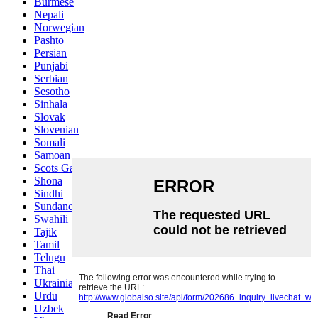
Burmese
Nepali
Norwegian
Pashto
Persian
Punjabi
Serbian
Sesotho
Sinhala
Slovak
Slovenian
Somali
Samoan
Scots Gaelic
Shona
Sindhi
Sundanese
Swahili
Tajik
Tamil
Telugu
Thai
Ukrainian
Urdu
Uzbek