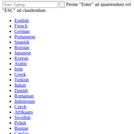
Preme "Enter" ad quaerendum vel
"ESC" ad claudendum
English
French
German
Portuguese
Spanish
Russian
Japanese
Korean
Arabic
Irish
Greek
Turkish
Italian
Danish
Romanian
Indonesian
Czech
Afrikaans
Swedish
Polish
Basque
Catalan