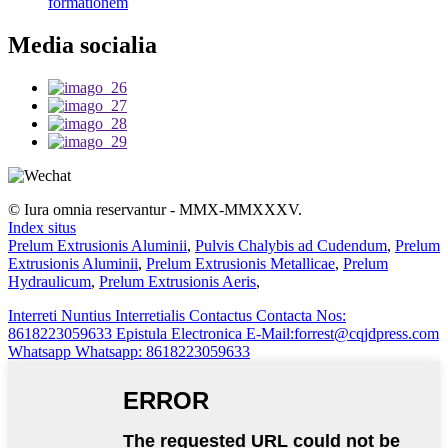
formationem
Media socialia
© Iura omnia reservantur - MMX-MMXXXV.
Index situs
Prelum Extrusionis Aluminii
,
Pulvis Chalybis ad Cudendum
,
Prelum
Extrusionis Aluminii
,
Prelum Extrusionis Metallicae
,
Prelum
Hydraulicum
,
Prelum Extrusionis Aeris
,
Interreti
Nuntius Interretialis
Contactus
Contacta Nos:
8618223059633
Epistula Electronica
E-Mail:forrest@cqjdpress.com
Whatsapp
Whatsapp: 8618223059633